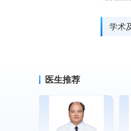
学术
医生推荐
专长：
虑症、抑郁症、
精神科各类常见疾病，尤其