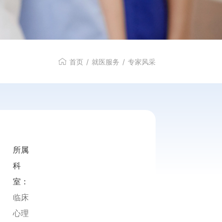
特色服务
首页
/
就医服务
/
专家风采
所属
科
室：
临床
心理