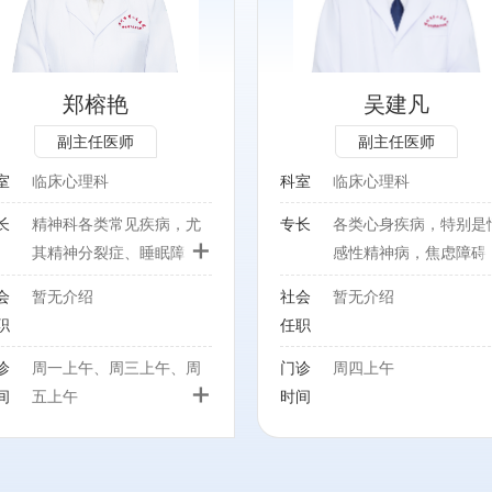
性精神病，焦虑障碍， 失
眠症，强迫症，进食障碍等
精神和心理疾病的诊治和认
知行为及辩证行为治疗
郑榕艳
吴建凡
副主任医师
副主任医师
室
临床心理科
科室
临床心理科
长
精神科各类常见疾病，尤
专长
各类心身疾病，特别是
+
其精神分裂症、睡眠障
感性精神病，焦虑障碍
碍、焦虑症、抑郁症的诊
失眠症，强迫症，进食
会
暂无介绍
社会
暂无介绍
疗及心理治疗。
碍等精神和心理疾病的
职
任职
治和认知行为及辩证行
治疗
诊
周一上午、周三上午、周
门诊
周四上午
+
间
五上午
时间