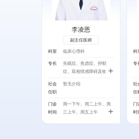
碍及物质依赖的
精神分裂症、睡眠障碍、焦
虑症、抑郁症的诊疗及心理
治疗。
李凌恩
副主任医师
科室
临床心理科
科
专长
失眠症、焦虑症、抑郁
专
+
症、双相情感障碍及物质
依赖的诊治
社会
暂无介绍
社
任职
任
门诊
周一下午、周二上午、周
门
+
时间
三上午、周五上午
时