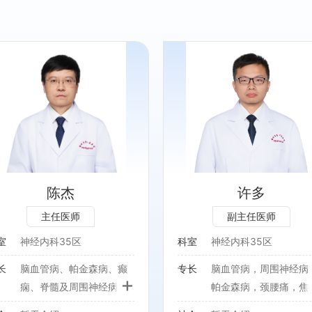
专长：
脑血管病，周围神经病，帕
金森病，颈腰痛，焦虑，失
眠
陈杰
许多
主任医师
副主任医师
室
神经内科35区
科室
神经内科35区
长
脑血管病、帕金森病、癫
专长
脑血管病，周围神经病
+
痫、脊髓及周围神经病、
帕金森病，颈腰痛，焦
神经病理性疼痛等疾病的
虑，失眠