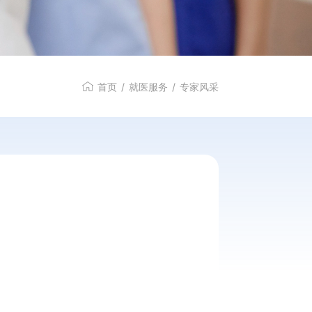
特色服务
首页
/
就医服务
/
专家风采