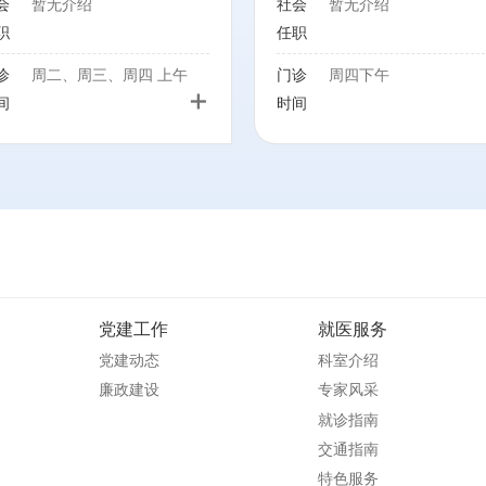
会
暂无介绍
社会
暂无介绍
诊疗
职
任职
诊
周二、周三、周四 上午
门诊
周四下午
+
间
时间
党建工作
就医服务
党建动态
科室介绍
廉政建设
专家风采
就诊指南
交通指南
特色服务