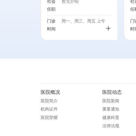
社会
暂无介绍
社
以及神经系统器质性病变
任职
任
伴随的焦虑抑郁状态和精
神异常的治疗
门诊
周一、周三、周五 上午
门
+
时间
时
医院概况
医院动态
医院简介
医院新闻
机构证件
重要通知
医院荣耀
健康科普
法律法规