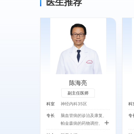
医生推荐
专长：
诊治及康复、帕
脑血管病、帕金森病、癫
物调控、周围神
痫、脊髓及周围神经病、神
性疼痛，以及神
经病理性疼痛等疾病的诊疗
性病变伴随的焦
和精神异常的治
陈海亮
副主任医师
科室
神经内科35区
科
专长
脑血管病的诊治及康复、
专
+
帕金森病的药物调控、周
围神经病和病理性疼痛，