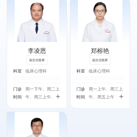
专长：
精神科各类常见疾
病，尤其精神分裂
症、睡眠障碍、焦
李凌恩
郑榕艳
虑症、抑郁症的诊
疗及心理治疗。
副主任医师
副主任医师
科室
临床心理科
科室
临床心理科
门诊
周一下午、周二上
门诊
周一上午、周三上
+
+
时间
午、周三上午、周
时间
午、周五上午
五上午