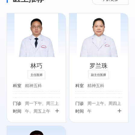
专长：
精神科常见疾病的
诊断与治疗，包括
失眠、焦虑抑郁障
林巧
罗兰珠
碍、精神分裂症、
心境障碍等
主任医师
副主任医师
科室
精神五科
科室
精神五科
门诊
周一下午、周三上
门诊
周一上午、周四上
+
+
时间
午、周五上午
时间
午